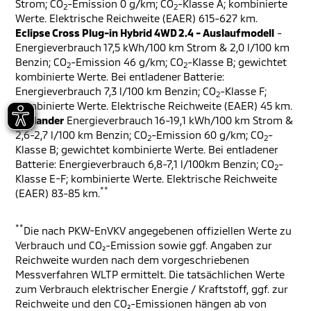
Strom; CO
-Emission 0 g/km; CO
-Klasse A; kombinierte
2
2
Werte. Elektrische Reichweite (EAER) 615-627 km.
Eclipse Cross Plug-in Hybrid 4WD 2.4 - Auslaufmodell
-
Energieverbrauch 17,5 kWh/100 km Strom & 2,0 l/100 km
Benzin; CO
-Emission 46 g/km; CO
-Klasse B; gewichtet
2
2
kombinierte Werte. Bei entladener Batterie:
Energieverbrauch 7,3 l/100 km Benzin; CO
-Klasse F;
2
kombinierte Werte. Elektrische Reichweite (EAER) 45 km.
Outlander
Energieverbrauch 16-19,1 kWh/100 km Strom &
2,6-2,7 l/100 km Benzin; CO
-Emission 60 g/km; CO
-
2
2
Klasse B; gewichtet kombinierte Werte. Bei entladener
Batterie: Energieverbrauch 6,8-7,1 l/100km Benzin; CO
-
2
Klasse E-F; kombinierte Werte. Elektrische Reichweite
**
(EAER) 83-85 km.
**
Die nach PKW-EnVKV angegebenen offiziellen Werte zu
Verbrauch und CO₂-Emission sowie ggf. Angaben zur
Reichweite wurden nach dem vorgeschriebenen
Messverfahren WLTP ermittelt. Die tatsächlichen Werte
zum Verbrauch elektrischer Energie / Kraftstoff, ggf. zur
Reichweite und den CO₂-Emissionen hängen ab von