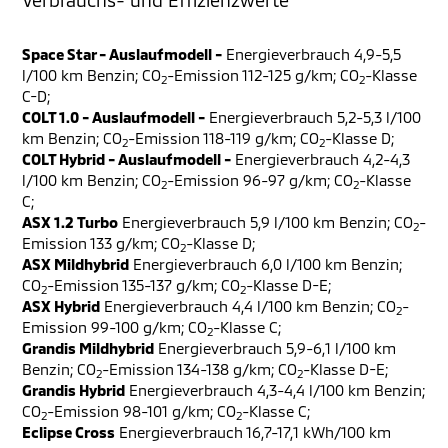
Space Star - Auslaufmodell -
Energieverbrauch 4,9-5,5
l/100 km Benzin; CO
-Emission 112-125 g/km; CO
-Klasse
2
2
C-D;
COLT 1.0 - Auslaufmodell -
Energieverbrauch 5,2-5,3 l/100
km Benzin; CO
-Emission 118-119 g/km; CO
-Klasse D;
2
2
COLT Hybrid - Auslaufmodell -
Energieverbrauch 4,2-4,3
l/100 km Benzin; CO
-Emission 96-97 g/km; CO
-Klasse
2
2
C;
ASX 1.2 Turbo
Energieverbrauch 5,9 l/100 km Benzin; CO
-
2
Emission 133 g/km; CO
-Klasse D;
2
ASX Mildhybrid
Energieverbrauch 6,0 l/100 km Benzin;
CO
-Emission 135-137 g/km; CO
-Klasse D-E;
2
2
ASX Hybrid
Energieverbrauch 4,4 l/100 km Benzin; CO
-
2
Emission 99-100 g/km; CO
-Klasse C;
2
Grandis Mildhybrid
Energieverbrauch 5,9-6,1 l/100 km
Benzin; CO
-Emission 134-138 g/km; CO
-Klasse D-E;
2
2
Grandis Hybrid
Energieverbrauch 4,3-4,4 l/100 km Benzin;
CO
-Emission 98-101 g/km; CO
-Klasse C;
2
2
Eclipse Cross
Energieverbrauch 16,7-17,1 kWh/100 km