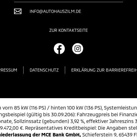
INFO@AUTOHAUSZILM.DE
ZUR KONTAKTSEITE
PRESSUM
DATENSCHUTZ
ERKLÄRUNG ZUR BARRIEREFREIH
 vorn 85 kW (116 PS) / hinten 100 kW (136 PS), Systemleistu
gsbeispiel (gültig bis 30.09.206): Fahrzeugpreis bei Finanz
ate, Sollzinssatz (gebunden) 3,92 %, effektiver Jahreszins 
.472,00 €. Repräsentatives Kreditbeispiel: Die Angaben stel
iederlassung der MCE Bank GmbH,
Schieferstein 9, 65439 F