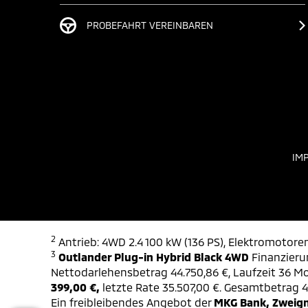
PROBEFAHRT VEREINBAREN
IM
2
Antrieb: 4WD 2.4 100 kW (136 PS), Elektromotoren
3
Outlander Plug-in Hybrid Black 4WD
Finanzierun
Nettodarlehensbetrag 44.750,86 €, Laufzeit 36 Mon
399,00 €,
letzte Rate 35.507,00 €. Gesamtbetrag 49
Ein freibleibendes Angebot der
MKG Bank, Zweign