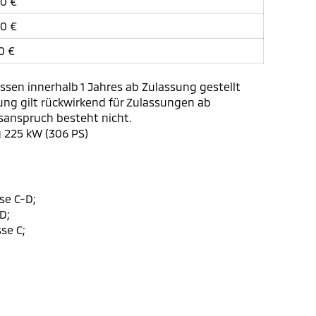
00 €
00 €
0 €
sen innerhalb 1 Jahres ab Zulassung gestellt
rung gilt rückwirkend für Zulassungen ab
tsanspruch besteht nicht.
g 225 kW (306 PS)
se C-D;
D;
se C;