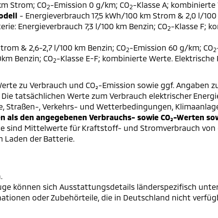
 km Strom; CO
-Emission 0 g/km; CO
-Klasse A; kombinierte 
2
2
odell
- Energieverbrauch 17,5 kWh/100 km Strom & 2,0 l/100
erie: Energieverbrauch 7,3 l/100 km Benzin; CO
-Klasse F; k
2
trom & 2,6-2,7 l/100 km Benzin; CO
-Emission 60 g/km; CO
2
2
00km Benzin; CO
-Klasse E-F; kombinierte Werte. Elektrische
2
erte zu Verbrauch und CO₂-Emission sowie ggf. Angaben z
ie tatsächlichen Werte zum Verbrauch elektrischer Energie 
e, Straßen-, Verkehrs- und Wetterbedingungen, Klimaanlag
 als den angegebenen Verbrauchs- sowie CO₂-Werten sowi
 sind Mittelwerte für Kraftstoff- und Stromverbrauch von 
 Laden der Batterie.
.
ge können sich Ausstattungsdetails länderspezifisch unter
onen oder Zubehörteile, die in Deutschland nicht verfügba