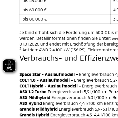
bis 45.000 €
5.
bis 60.000 €
4.
bis 80.000 €
3.
Je Kind erhöht sich die Förderung um 500 € bis m
werden. Detailinformationen finden Sie unter:
ww
01.01.2026 und endet mit Erschöpfung der bereitg
2
Antrieb: 4WD 2.4 100 kW (136 PS), Elektromotoren
Verbrauchs- und Effizienzw
Space Star - Auslaufmodell -
Energieverbrauch 4,
COLT 1.0 - Auslaufmodell -
Energieverbrauch 5,2-5
COLT Hybrid - Auslaufmodell -
Energieverbrauch 4
ASX 1.2 Turbo
Energieverbrauch 5,9 l/100 km Benz
ASX Mildhybrid
Energieverbrauch 6,0 l/100 km Be
ASX Hybrid
Energieverbrauch 4,4 l/100 km Benzin
Grandis Mildhybrid
Energieverbrauch 5,9-6,1 l/10
Grandis Hybrid
Energieverbrauch 4,3-4,4 l/100 km