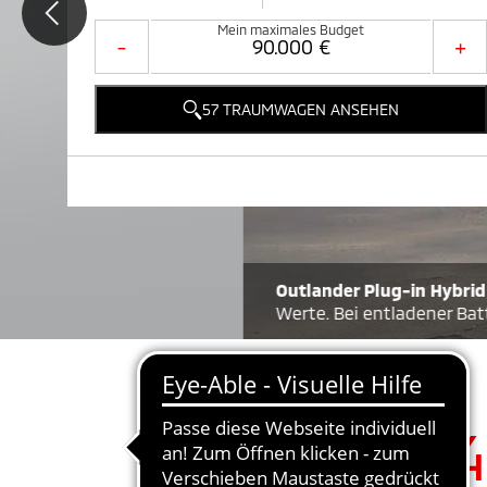
Mein maximales Budget
-
+
57 TRAUMWAGEN ANSEHEN
2
Outlander Plug-in Hybrid Black 4WD
Energieverbrauch
Werte. Bei entladener Batterie: Energieverbrauch 7,1 l/
4