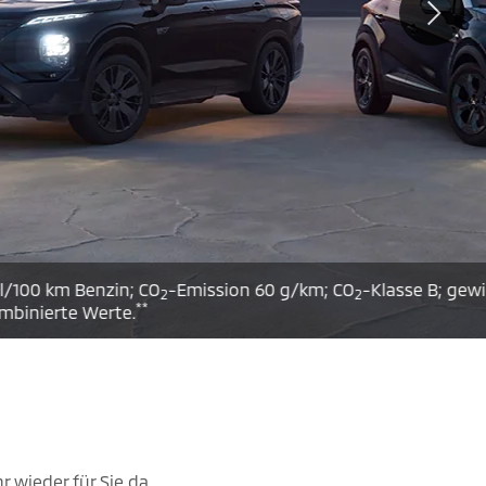
n 60 g/km; CO
-Klasse B; gewichtet kombinierte
2
 wieder für Sie da.