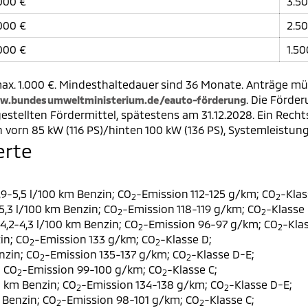
000 €
3.5
000 €
2.5
000 €
1.50
ax. 1.000 €. Mindesthaltedauer sind 36 Monate. Anträge müs
. Die Förde
w.bundesumweltministerium.de/eauto-förderung
estellten Fördermittel, spätestens am 31.12.2028. Ein Rech
 vorn 85 kW (116 PS)/hinten 100 kW (136 PS), Systemleistun
erte
9-5,5 l/100 km Benzin; CO
-Emission 112-125 g/km; CO
-Klas
2
2
,3 l/100 km Benzin; CO
-Emission 118-119 g/km; CO
-Klasse 
2
2
,2-4,3 l/100 km Benzin; CO
-Emission 96-97 g/km; CO
-Klas
2
2
in; CO
-Emission 133 g/km; CO
-Klasse D;
2
2
nzin; CO
-Emission 135-137 g/km; CO
-Klasse D-E;
2
2
; CO
-Emission 99-100 g/km; CO
-Klasse C;
2
2
0 km Benzin; CO
-Emission 134-138 g/km; CO
-Klasse D-E;
2
2
 Benzin; CO
-Emission 98-101 g/km; CO
-Klasse C;
2
2