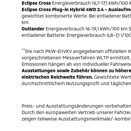
Eclipse Cross
Energieverbrauch 16,7-17,1 kWh/100
Eclipse Cross Plug-in Hybrid 4WD 2.4 - Auslaufm
gewichtet kombinierte Werte. Bei entladener Batt
km.
Outlander
Energieverbrauch 16-19,1 kWh/100 km S
entladener Batterie: Energieverbrauch 6,8-7,1 l/1
**
Die nach PKW-EnVKV angegebenen offiziellen W
vorgeschriebenen Messverfahren WLTP ermittelt. D
Emissionen hängen ab von individueller Fahrweis
Ausstattungen sowie Zubehör können zu höheren
elektrischen Reichweite führen.
Gewichtete Werte
durchschnittlichem Nutzungsprofil und täglichem
Preis- und Ausstattungsänderungen vorbehalten
Durch den europaweiten Vertrieb unserer Fahrzeu
zeigen teilweise Ausstattungsmerkmale/-kombinati